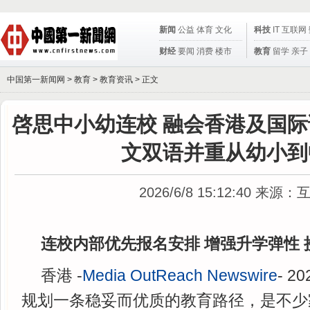
新闻
公益
体育
文化
科技
IT
互联网
财经
要闻
消费
楼市
教育
留学
亲子
中国第一新闻网 >
教育
>
教育资讯
> 正文
啓思中小幼连校 融会香港及国际
文双语并重从幼小到
2026/6/8 15:12:40
来源：
连校内部优先报名安排 增强升学弹性
香港 -
Media OutReach Newswire
- 2
规划一条稳妥而优质的教育路径，是不少