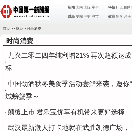
新闻
国内
国际
军事
科技
IT
互联网
财经
要闻
理财
股市
教育
留学
亲子
首页
>>
财经
>
时尚消费
时尚消费
九兴二零二四年纯利增21% 再次超额达
标
中国劲酒秋冬美食季活动尝鲜来袭，邀你“
域螃蟹季～
颠覆上市 君乐宝优萃有机带来更好选择
武汉最新潮人打卡地就在武胜凯德广场， Y