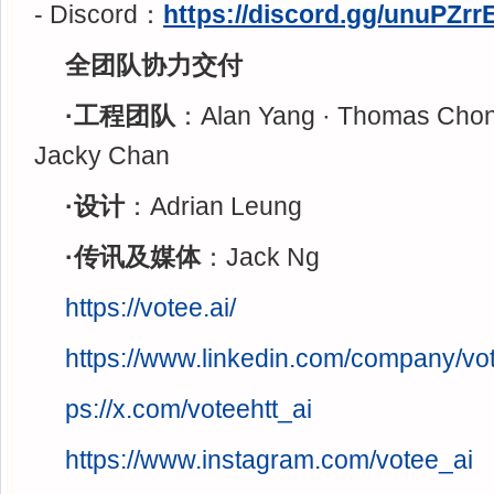
- Discord：
https://discord.gg/unuPZrr
全团队协力交付
·工程团队
：Alan Yang · Thomas Chong
Jacky Chan
·设计
：Adrian Leung
·传讯及媒体
：Jack Ng
https://votee.ai/
https://www.linkedin.com/company/vo
ps://x.com/voteehtt_ai
https://www.instagram.com/votee_ai