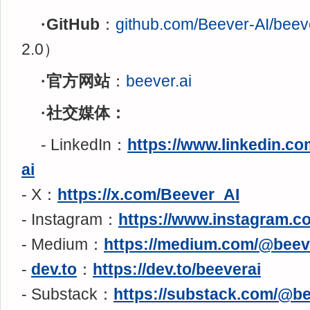
·GitHub
：
github.com/Beever-AI/beev
2.0）
·官方网站
：
beever.ai
·社交媒体：
- LinkedIn：
https://www.linkedin.c
ai
- X：
https://x.com/Beever_AI
- Instagram：
https://www.instagram.c
- Medium：
https://medium.com/@beev
-
dev.to
：
https://dev.to/beeverai
- Substack：
https://substack.com/@be