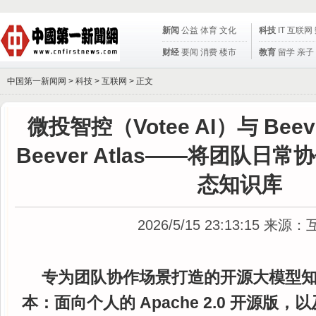
新闻
公益
体育
文化
科技
IT
互联网
财经
要闻
消费
楼市
教育
留学
亲子
中国第一新闻网 >
科技
>
互联网
> 正文
微投智控（Votee AI）与 Beev
Beever Atlas——将团队日
态知识库
2026/5/15 23:13:15
来源：
专为团队协作场景打造的开源大模型
本：面向个人的 Apache 2.0 开源版