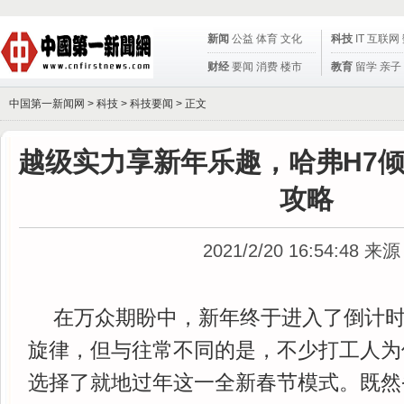
新闻
公益
体育
文化
科技
IT
互联网
财经
要闻
消费
楼市
教育
留学
亲子
中国第一新闻网 >
科技
>
科技要闻
> 正文
越级实力享新年乐趣，哈弗H7
攻略
2021/2/20 16:54:48
来源
在万众期盼中，新年终于进入了倒计
旋律，但与往常不同的是，不少打工人为
选择了就地过年这一全新春节模式。既然