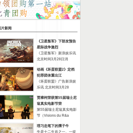
图片新闻
《卫星叛军》下部发预告
星际战争激烈
《卫星叛军》新浪娱乐讯
北京时间3月28日消
动画《坏蛋联盟2》定档
犯罪团体重出江
《坏蛋联盟》广告新浪娱
乐讯 北京时间3月28
贾樟柯荣获第55届瑞士尼
翁真实电影节荣
第55届瑞士尼翁真实电影
节（Visions du R&a
理习忠笔下的孺子牛
牛是十二生肖之一。一提