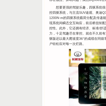
想要更强的驾驶乐趣，四驱系统很关
控四驱系统，与主流SUV途观、奥迪Q
1200N·m的四驱系统载荷分配及传递
现系统间瞬态交互响应，前后桥扭矩配比
控性。此外，它还拥有经济、标准/舒
力，十足驾趣尽在掌控。就在不久前有车以
驱版还以最大爬坡度36°的成绩在同
户轻松应对每一次烂路。