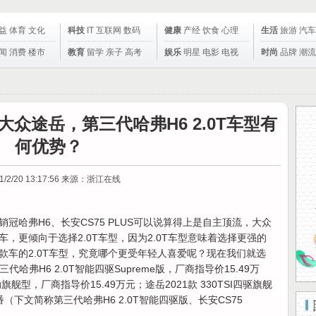
益
体育
文化
科技
IT
互联网
数码
健康
产经
饮食
心理
生活
旅游
汽车
闻
消费
楼市
教育
留学
亲子
高考
娱乐
明星
电影
电视
时尚
品牌
潮流
、大众途岳，第三代哈弗H6 2.0T车型有
何优势？
1/2/20 13:17:56
来源：浙江在线
冠哈弗H6、长安CS75 PLUS可以说算得上是自主顶流，大众
，更倾向于选择2.0T车型，因为2.0T车型意味着选择更强的
款车的2.0T车型，究竟哪个更受年轻人喜爱呢？现在我们就选
哈弗H6 2.0T智能四驱Supreme版，厂商指导价15.49万
T自动旗舰型，厂商指导价15.49万元；途岳2021款 330TSI四驱旗舰
（下文简称第三代哈弗H6 2.0T智能四驱版、长安CS75