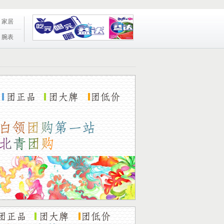
家居
腕表