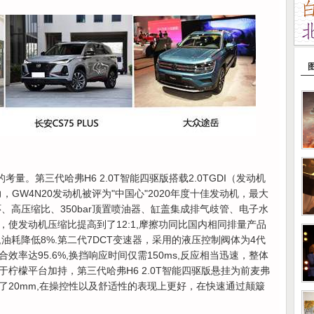
考量。第三代哈弗H6 2.0T智能四驱版搭载2.0TGDI（发动机
力，GW4N20发动机被评为"中国心"2020年度十佳发动机，最大
勒循环、高压缩比、350bar顶置喷油器、缸盖集成排气歧管、电子水
使发动机压缩比提高到了12:1,摩擦功同比国内相同排量产品
%,油耗降低8%.第二代7DCT变速器，采用的液压控制阀体为4代
率达95.6%,换挡响应时间仅需150ms,反应相当迅速，整体
柠檬平台加持，第三代哈弗H6 2.0T智能四驱版悬挂为前麦弗
了20mm,在操控性以及舒适性的表现上更好，在快速通过颠簸