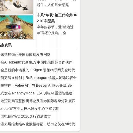
起牛，人们常会想起
非凡“年获”第三代哈弗H6
2.0T车型美
今年的春节，受“就地过
年”号召的影响，全
热点资讯
传讯拓展强化美国新闻稿发布网络
启AI Token时代新生态 中国电信国际合作伙伴
安全是新的市场准入：Kigen 引领物联网安全时代
茵竞智逐科创｜RoBoLeague 机器人足球联赛全
投智控（Votee AI）与 Beever AI 联合开源 Be
式发布 PhanthyModel 以AI训练AI 重塑智能建
香港贸发局智慧照明博览及香港国际春季灯饰展四
elipak宣布亚太技术研发中心正式启用
中国电信MWC 2026之行圆满收官
传讯拓展推出结构化数据标记，助力公关在AI时代