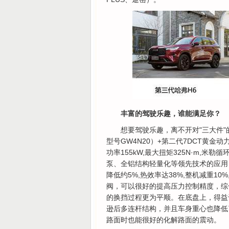
丰富的驾驶乐趣，谁能满足你？
想要驾驶乐趣，离不开对"三大件"的
型号GW4N20）+第二代7DCT黄金动
功率155kW,最大扭矩325N·m,米
泵、全铝结构轻量化等领先技术的应用，
降低约5%,热效率达38%,整机减重10
阀，可以很好的提高压力控制精度，综合效
的换挡过程更为平顺。在底盘上，得益于
逊后多连杆结构，并且车身重心也降低
路面时也能很好的化解路面的震动。