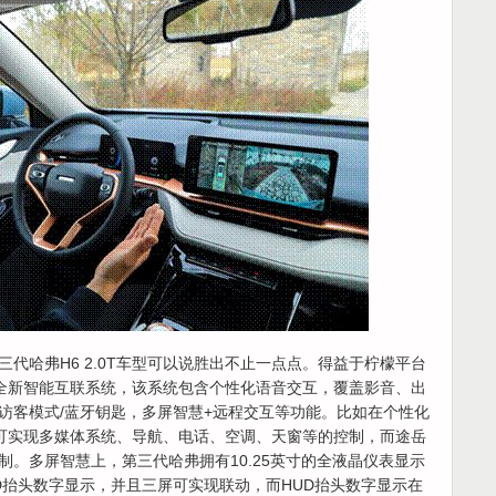
代哈弗H6 2.0T车型可以说胜出不止一点点。得益于柠檬平台
备了全新智能互联系统，该系统包含个性化语音交互，覆盖影音、出
访客模式/蓝牙钥匙，多屏智慧+远程交互等功能。比如在个性化
车型可实现多媒体系统、导航、电话、空调、天窗等的控制，而途岳
。多屏智慧上，第三代哈弗拥有10.25英寸的全液晶仪表显示
HUD抬头数字显示，并且三屏可实现联动，而HUD抬头数字显示在