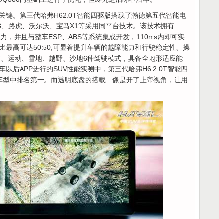
键。第三代哈弗H62.0T智能四驱版搭载了瀚德第五代智能电
3、路虎、沃尔沃、宝马X1等采用同平台技术。该技术拥有
能力，并且与整车ESP、ABS等系统集成开发，110ms内即可实
最高可达50:50,可显着提升车辆的越障能力和行驶稳定性、操
适、运动、雪地、越野、沙地6种驾驶模式，具备全地形适应能
后APP进行的SUV性能实测中，第三代哈弗H6 2.0T智能四
级车型中排名第一。而透明底盘的搭载，像是开了上帝视角，让用