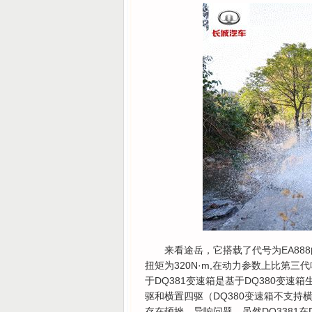
来看途岳，它搭载了代号为EA888
扭矩为320N·m,在动力参数上比第三
于DQ381变速箱是基于DQ380变
驱和横置四驱（DQ380变速箱不支持
存在顿挫、异响问题，虽然DQ3381