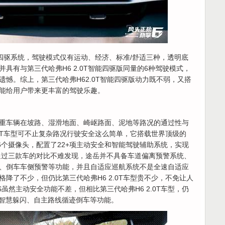
有搭载四驱系统，驾驶模式仅有运动、经济、标准/舒适三种，透明底
具有与第三代哈弗H6 2.0T智能四驱版同量的6种驾驶模式，
憾。综上，第三代哈弗H62.0T智能四驱版动力既不弱，又搭
能给用户带来更丰富的驾驶乐趣。
重车辆在坡路、湿滑地面、崎岖路面、泥地等路况的通过性与
.0T车型可不止复杂路况行驶安全这么简单，它搭载世界顶级的
个雷达，6个摄像头，配置了22+项主动安全和智能驾驶辅助系统，实现
。通过三款车的对比不难发现，途岳并不具备车道偏离预警系统、
、倒车车侧预警等功能，并且自适应巡航系统不是全速自适应
降了不少，但仍比第三代哈弗H6 2.0T车型贵不少，不免让人
US虽然主动安全功能不差，但相比第三代哈弗H6 2.0T车型，仍
段智慧躲闪、自主路线循迹倒车等功能。