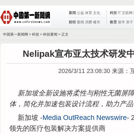
新闻
公益
体育
文化
科技
IT
互联网
财经
要闻
消费
楼市
教育
留学
亲子
中国第一新闻网 >
科技
>
科技要闻
> 正文
Nelipak宣布亚太技术研
2026/3/11 23:08:30
来源：
新加坡全新设施将柔性与刚性无菌屏
体，简化并加速包装设计流程，助力产品
新加坡 -
Media OutReach Newswire
-
领先的医疗包装解决方案提供商