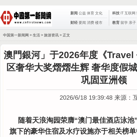
新闻
公益
体育
文化
科技
IT
互联网
财经
要闻
消费
楼市
教育
留学
亲子
中国第一新闻网 >
生活
>
旅游资讯
> 正文
澳門銀河」于2026年度《Travel +
区奢华大奖熠熠生辉 奢华度假
巩固亚洲领
2026/6/18 19:39:48
来源：
随着天浪淘园荣膺“澳门最佳酒店泳池
旗下的豪华住宿及水疗设施亦于相关榜单