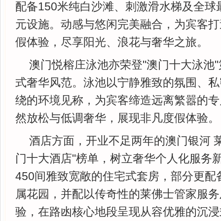
配备150米纯白沙滩、刺激滑水梯及全球
元设施。动感与悠闲完美融合，为宾客打
假体验，尽享阳光、浪花与奢华之旅。
澳门悦榕庄泳池亦荣登"澳门十大泳池
式奢华风范。泳池以宁静雅致的氛围、私
绕的环境见称，为宾客缔造远离繁嚣的专
然放松与低调奢华，展现非凡度假体验。
酒店方面，开业不足两年的澳门银河 
门十大酒店"榜单，树立奢华个人化服务
450间雅致宽敞的住宅式套房，部分更配
属花园，并配以传奇性的莱佛士管家服务
验，在路凼核心地段呈现从容优雅的沉浸