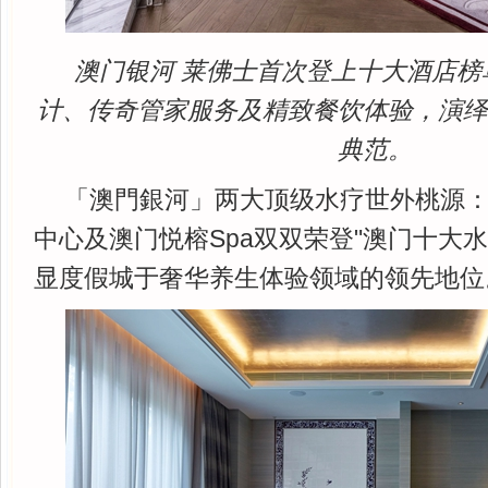
澳门银河 莱佛士首次登上十大酒店
计、传奇管家服务及精致餐饮体验，演
典范。
「澳門銀河」两大顶级水疗世外桃源
中心及澳门悦榕Spa双双荣登"澳门十大
显度假城于奢华养生体验领域的领先地位