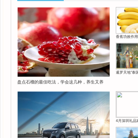
香蕉功效作用
暹罗天地"泰
盘点石榴的最佳吃法，学会这几种，养生又养
4月深圳礼品