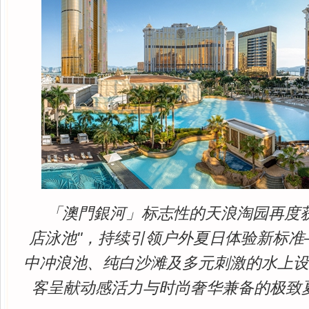
「澳門銀河」标志性的天浪淘园再度
店泳池"，持续引领户外夏日体验新标准
中冲浪池、纯白沙滩及多元刺激的水上
客呈献动感活力与时尚奢华兼备的极致