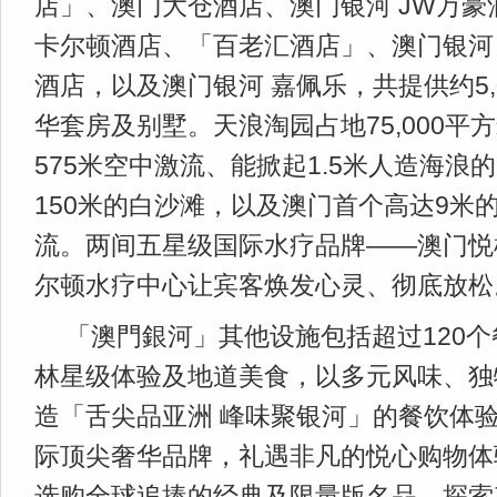
店」、澳门大仓酒店、澳门银河 JW万豪
卡尔顿酒店、「百老汇酒店」、澳门银河
酒店，以及澳门银河 嘉佩乐，共提供约5,
华套房及别墅。天浪淘园占地75,000平
575米空中激流、能掀起1.5米人造海浪
150米的白沙滩，以及澳门首个高达9米
流。两间五星级国际水疗品牌——澳门悦
尔顿水疗中心让宾客焕发心灵、彻底放松
「澳門銀河」其他设施包括超过120
林星级体验及地道美食，以多元风味、独
造「舌尖品亚洲 峰味聚银河」的餐饮体
际顶尖奢华品牌，礼遇非凡的悦心购物体
选购全球追捧的经典及限量版名品，探索