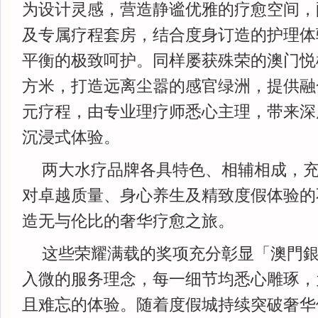
为设计灵感，营造静谧优雅的疗愈空间，
及专属疗程套房，结合度身订造的护理体
平衡的极致呵护。同样屡获殊荣的澳门悦榕S
方米，打造远离尘嚣的感官绿洲，提供融
元疗程，由专业理疗师悉心主理，带来深
沉浸式体验。
两大水疗品牌各具特色、相辅相成，
对卓越质量、身心养生及精致度假体验的
造无与伦比的奢华疗愈之旅。
这些荣耀满载的奖项充分彰显「澳門
入微的服务理念，每一细节均悉心雕琢，
且难忘的体验。随着度假城持续突破奢华