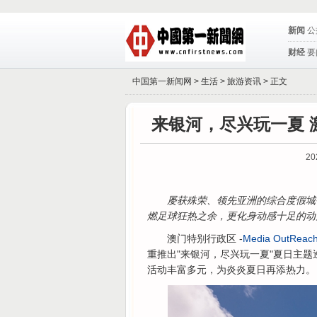
新闻
公
财经
要
中国第一新闻网 >
生活
>
旅游资讯
> 正文
来银河，尽兴玩一夏 
20
屡获殊荣、领先亚洲的综合度假城
燃足球狂热之余，更化身动感十足的动
澳门特别行政区 -
Media OutReach
重推出"来银河，尽兴玩一夏"夏日主
活动丰富多元，为炎炎夏日再添热力。