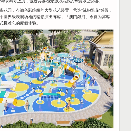
逢周末精彩上演，诚邀宾客感受活力四射的仲夏水上盛宴。
密花园，布满色彩缤纷的大型花艺装置，营造"绒抱繁花"盛景，
个世界级表演场地的精彩演出阵容，「澳門銀河」今夏为宾客
式且难忘的度假体验。