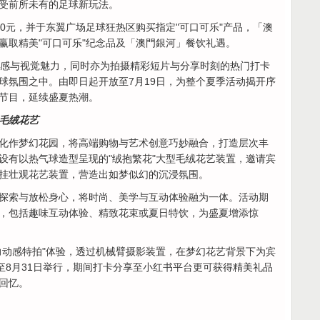
受前所未有的足球新玩法。
0元，并于东翼广场足球狂热区购买指定"可口可乐"产品，「澳
赢取精美"可口可乐"纪念品及「澳門銀河」餐饮礼遇。
满动感与视觉魅力，同时亦为拍摄精彩短片与分享时刻的热门打卡
球氛围之中。由即日起开放至7月19日，为整个夏季活动揭开序
节目，延续盛夏热潮。
型毛绒花艺
化作梦幻花园，将高端购物与艺术创意巧妙融合，打造层次丰
设有以热气球造型呈现的"绒抱繁花"大型毛绒花艺装置，邀请宾
挂壮观花艺装置，营造出如梦似幻的沉浸氛围。
探索与放松身心，将时尚、美学与互动体验融为一体。活动期
，包括趣味互动体验、精致花束或夏日特饮，为盛夏增添惊
力动感特拍"体验，透过机械臂摄影装置，在梦幻花艺背景下为宾
至8月31日举行，期间打卡分享至小红书平台更可获得精美礼品
回忆。