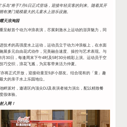
童'乐岛"将于7月6日正式登场，迎接年轻宾客的到来。随着其开
拥有澳门规模最大的儿童水上游乐设施。
耀天浪淘园
重呈献首个动力冲浪表演，尽展刺激水上运动的澎湃魅力，同
进技术的高强度水上运动，运动员立于动力冲浪板上，在水面
施展多元自由花式动作，完美融合速度、操控与艺术表现。与
月30日，每逢周末下午4时及5时30分精彩上演。运动员于空
技巧交织，浪花飞溅，为宾客带来活力仲夏。
乐岛"亦将正式开放，迎接幼童至9岁小朋友。结合现有的「童」趣
最大的亲子水上乐园地位。
池畔派对，邀请区内顶尖DJ及表演者倾力演出，配以精致餐
度假体验。
射入网！