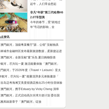
起牛，人们常会想起
非凡“年获”第三代哈弗H6
2.0T车型美
今年的春节，受“就地过
年”号召的影响，全
热点资讯
「澳門銀河」顶级粤菜餐厅"源．公馆" 呈献独具
森林城市金融特区发布最新旅游数据，柔新捷运进
「澳門銀河」全新呈献“童”乐岛 夏日购物惊喜
来银河，尽兴玩一夏 激活能量体验「澳門銀河」
門銀河」于2026年度《Travel + Leisure》亚太
"来银河，尽兴玩一夏" 能量澎湃多元体验遨游「
普吉岛迈考海滩艾美度假酒店推出25小时住宿体验
澳門銀河」携手Estuary by Vicky Cheng 演绎
「澳門銀河」正式启动高尔夫球大使计划 委任国
优雅风味新章于「澳門銀河」绽放