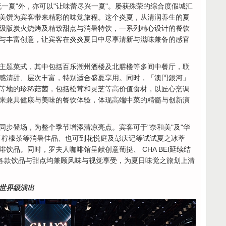
一夏"外，亦可以"让味蕾尽兴一夏"。屡获殊荣的综合度假城汇
美馔为宾客带来精彩的味觉旅程。这个炎夏，从清润养生的夏
级版炭火烧烤及精致甜点与消暑特饮，一系列精心设计的餐饮
与丰富创意，让宾客在炎炎夏日中尽享清新与滋味兼备的感官
主题菜式，其中包括百乐潮州酒楼及北膳楼等多间中餐厅，联
感清甜、层次丰富，特别适合盛夏享用。同时，「澳門銀河」
等地的珍稀菇菌，包括松茸和灵芝等高价值食材，以匠心烹调
来兼具健康与美味的餐饮体验，体现高端中菜的精髓与创新演
同步登场，为整个季节增添清凉亮点。宾客可于"奈和美"及"华
打柠檬茶等消暑佳品、也可到花悦庭及彭庆记等试试夏之冰萃
饮品。同时，罗夫人咖啡馆呈献创意葡挞、 CHA BEI延续结
。各款饮品与甜点均兼顾风味与视觉享受，为夏日味觉之旅划上清
世界级演出