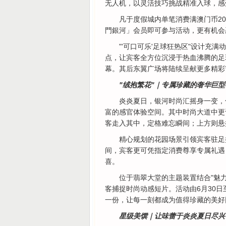
无人机，以灵活技巧挑战精准入球，感
凡于度假城内单笔消费满澳门币20
門銀河」会员即可参与活动，更有机会
"'可口可乐'足球狂热区"设计充
点，让宾客全方位沉浸于热血沸腾的足
幕。其后东翼广场将陆续呈献更多精彩
"绒抱繁花"｜专属珍藏的奢华巨
炎炎夏日，银河时尚汇摇身一变，
富的感官体验空间。其中时尚大道中更
客走入其中，定格难忘瞬间；上方则悬
精心规划的花园场景引领宾客驻足
间，宾客更可凭指定消费尊享专属礼遇
喜。
位于翡翠大堂的主题装置结合"魅
客捕捉时尚动感短片。活动由6月30日
一份，让每一刻都成为值得珍藏的美好
星级美馔｜让味蕾于炎炎夏日尽兴