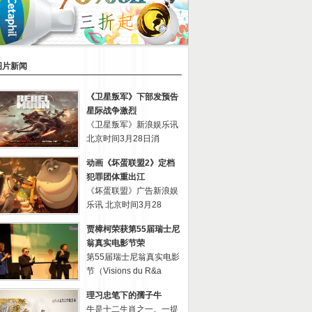
图片新闻
《卫星叛军》下部发预告
星际战争激烈
《卫星叛军》新浪娱乐讯
北京时间3月28日消
动画《坏蛋联盟2》定档
犯罪团体重出江
《坏蛋联盟》广告新浪娱
乐讯 北京时间3月28
贾樟柯荣获第55届瑞士尼
翁真实电影节荣
第55届瑞士尼翁真实电影
节（Visions du R&a
理习忠笔下的孺子牛
牛是十二生肖之一。一提