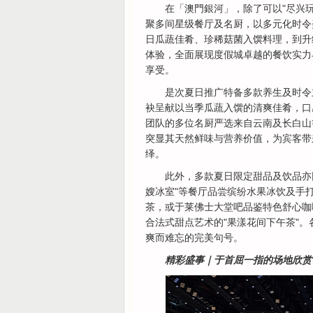
在「澳門銀河」，除了可以"尽兴玩
聚多间星级餐厅及名厨，以多元化时令
日瓜蔬佳肴、珍稀菇菌入馔料理，到升
体验，全面展现度假城卓越的餐饮实力
享受。
是次夏日推广特备多款养生及时令
袂呈献以当季瓜蔬入馔的清爽佳肴，口
团队的多位名厨严选来自云南及长白山
突显其天然鲜味与营养价值，为宾客带
绎。
此外，多款夏日限定甜品及饮品亦
嫂冰室"等餐厅品尝缤纷水果冰饮及手
茶，或于莱佛士大堂吧品鉴特色舒心咖啡
合法式甜点艺术的"果漾花间下午茶"
爽而难忘的完美句号。
精彩盛事｜于首屈一指的场地欣赏