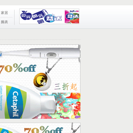
家居
腕表