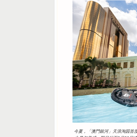
今夏，「澳門銀河」天浪淘园首