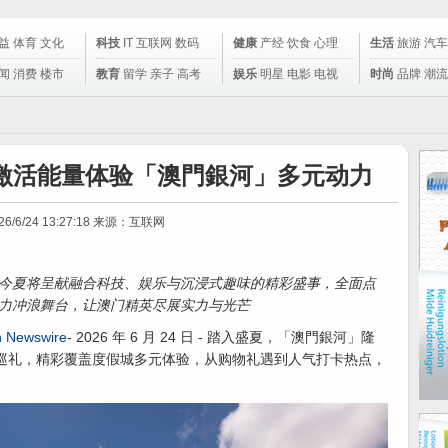
益
体育
文化
科技
IT
互联网
数码
健康
产经
饮食
心理
生活
旅游
汽车
闻
消费
楼市
教育
留学
亲子
高考
娱乐
明星
电影
电视
时尚
品牌
潮流
激活能量体验「澳門銀河」多元动力
26/6/24 13:27:18
来源：互联网
今夏将呈献融合科技、娱乐与沉浸式趣味的精彩盛事，全面点
力冲浪舞台，让澳门精英尽展实力与光芒
 Newswire
- 2026 年 6 月 24 日 - 踏入盛夏，「澳門銀河」隆
题巡礼，精彩覆盖度假城多元体验，从购物礼遇到人气打卡热点，