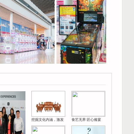
挖掘文化内涵，激发
食艺无界 匠心飨宴