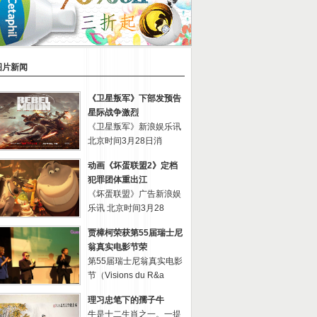
图片新闻
《卫星叛军》下部发预告
星际战争激烈
《卫星叛军》新浪娱乐讯
北京时间3月28日消
动画《坏蛋联盟2》定档
犯罪团体重出江
《坏蛋联盟》广告新浪娱
乐讯 北京时间3月28
贾樟柯荣获第55届瑞士尼
翁真实电影节荣
第55届瑞士尼翁真实电影
节（Visions du R&a
理习忠笔下的孺子牛
牛是十二生肖之一。一提