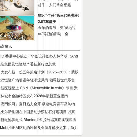
起牛，人们常会想起
非凡“年获”第三代哈弗H6
2.0T车型美
今年的春节，受“就地过
年”号召的影响，全
热点资讯
CIID 香港中心成立：华创设计创办人林华明（And
恒隆集团及恒隆地产委任新行政总裁
中大发布新一份五年策略计划《2026‒2030：腾跃
武汉恒隆广场引进年轻潮流风尚 领导新世代零售
智医院登上 CNN《Meanwhile in Asia》节目 聚
森林城市金融特区发布2026年最新置业指南
「澳門銀河」夏日热力全开 极速电竞赛车及购物
戴比尔斯集团在中国启动沙漠钻石灯塔项目 以真
新电池供电式 Bluetooth® 控制器真正实现即插
InMobi推出AI驱动的跨屏及全漏斗解决方案，助力