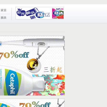
家居
腕表