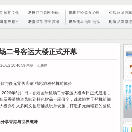
益
体育
文化
科技
IT
互联网
数码
健康
产经
饮食
心理
生活
旅游
汽车
闻
消费
楼市
教育
留学
亲子
高考
娱乐
明星
电影
电视
时尚
品牌
潮流
场二号客运大楼正式开幕
26/6/2 10:46:59
来源：互联网
饮与多元零售店铺 精彩旅程登机前体验
- 2026年6月1日 - 香港国际机场二号客运大楼今日正式启用，
味及香港地道风味到特色饮品一应俱全，诚邀旅客于登机前细
大楼亦引入多间文创店铺及玩乐设施，打造多元而精彩的登机
客分享香港与世界滋味