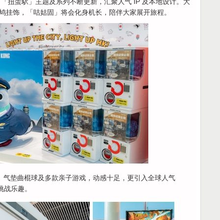
「扭蛋駅」主题及系列不断更新，汇聚人气 IP 及本地设计。大
鸠挂饰，「咕姑固」将会化身机长，陪伴大家展开旅程。
设有篮球机、气垫曲棍球及多款亲子游戏，动感十足，更引入全球人气
技与挑战乐趣。