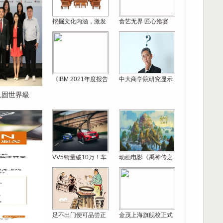
挖掘文化内涵，激发
食艺无界 匠心飨宴
《IBM 2021年度报告
中大商学院研究显示
 巩固世界級
VV5销量破10万！车
动画电影《禹神传之
足不出门便可品尝正
金茂上海旗舰校正式