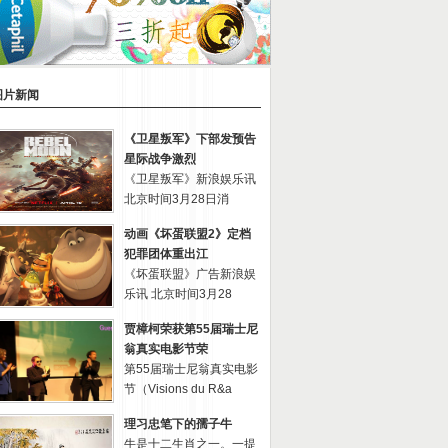
图片新闻
《卫星叛军》下部发预告
星际战争激烈
《卫星叛军》新浪娱乐讯
北京时间3月28日消
动画《坏蛋联盟2》定档
犯罪团体重出江
《坏蛋联盟》广告新浪娱
乐讯 北京时间3月28
贾樟柯荣获第55届瑞士尼
翁真实电影节荣
第55届瑞士尼翁真实电影
节（Visions du R&a
理习忠笔下的孺子牛
牛是十二生肖之一。一提