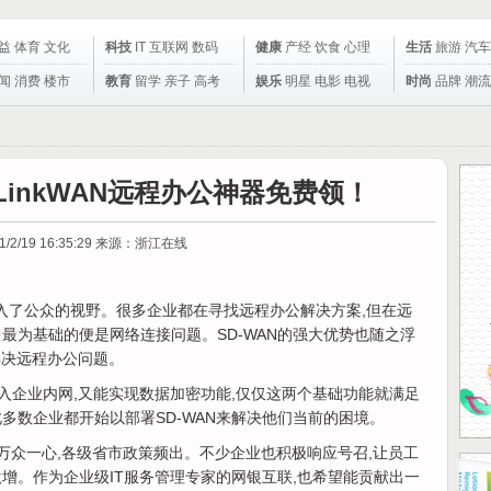
益
体育
文化
科技
IT
互联网
数码
健康
产经
饮食
心理
生活
旅游
汽车
闻
消费
楼市
教育
留学
亲子
高考
娱乐
明星
电影
电视
时尚
品牌
潮流
inkWAN远程办公神器免费领！
1/2/19 16:35:29
来源：浙江在线
ome”进入了公众的视野。很多企业都在寻找远程办公解决方案,但在远
最为基础的便是网络连接问题。SD-WAN的强大优势也随之浮
解决远程办公问题。
接入企业内网,又能实现数据加密功能,仅仅这两个基础功能就满足
多数企业都开始以部署SD-WAN来解决他们当前的困境。
,万众一心,各级省市政策频出。不少企业也积极响应号召,让员工
增。作为企业级IT服务管理专家的网银互联,也希望能贡献出一