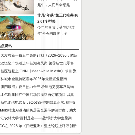
起牛，人们常会想起
非凡“年获”第三代哈弗H6
2.0T车型美
今年的春节，受“就地过
年”号召的影响，全
热点资讯
中大发布新一份五年策略计划《2026‒2030：腾跃
武汉恒隆广场引进年轻潮流风尚 领导新世代零售
智医院登上 CNN《Meanwhile in Asia》节目 聚
森林城市金融特区发布2026年最新置业指南
「澳門銀河」夏日热力全开 极速电竞赛车及购物
戴比尔斯集团在中国启动沙漠钻石灯塔项目 以真
新电池供电式 Bluetooth® 控制器真正实现即插
InMobi推出AI驱动的跨屏及全漏斗解决方案，助力
浙江农林大学“百村足迹——温州站”大学生暑期
SCG在 2026 年《日经亚洲》亚太论坛上呼吁创新