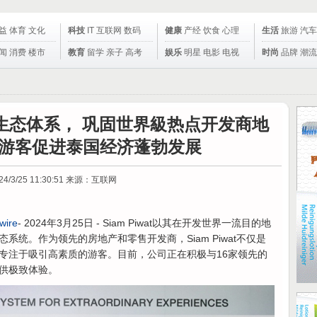
益
体育
文化
科技
IT
互联网
数码
健康
产经
饮食
心理
生活
旅游
汽车
闻
消费
楼市
教育
留学
亲子
高考
娱乐
明星
电影
电视
时尚
品牌
潮流
眼全球生态体系， 巩固世界級热点开发商地
游客促进泰国经济蓬勃发展
24/3/25 11:30:51
来源：互联网
wire
- 2024年3月25日 - Siam Piwat以其在开发世界一流目的地
统。作为领先的房地产和零售开发商，Siam Piwat不仅是
专注于吸引高素质的游客。目前，公司正在积极与16家领先的
供极致体验。