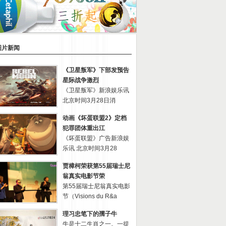
图片新闻
《卫星叛军》下部发预告
星际战争激烈
《卫星叛军》新浪娱乐讯
北京时间3月28日消
动画《坏蛋联盟2》定档
犯罪团体重出江
《坏蛋联盟》广告新浪娱
乐讯 北京时间3月28
贾樟柯荣获第55届瑞士尼
翁真实电影节荣
第55届瑞士尼翁真实电影
节（Visions du R&a
理习忠笔下的孺子牛
牛是十二生肖之一。一提