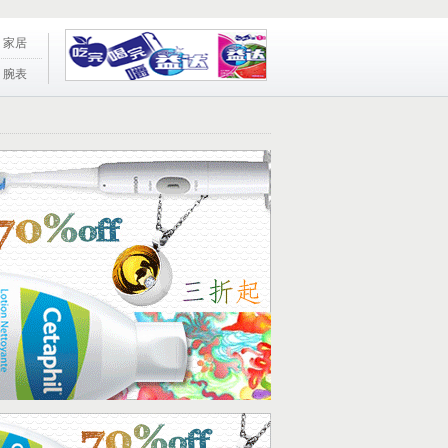
家居
腕表