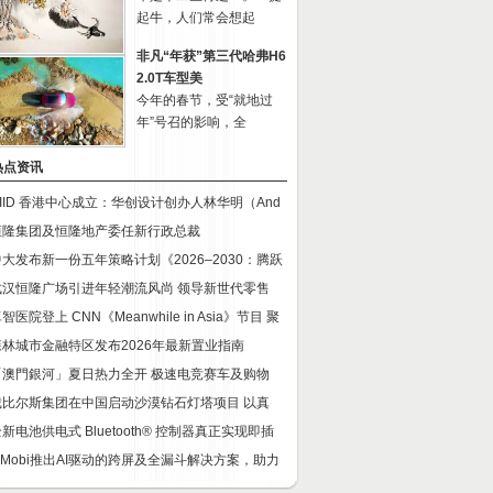
起牛，人们常会想起
非凡“年获”第三代哈弗H6
2.0T车型美
今年的春节，受“就地过
年”号召的影响，全
热点资讯
CIID 香港中心成立：华创设计创办人林华明（And
恒隆集团及恒隆地产委任新行政总裁
中大发布新一份五年策略计划《2026‒2030：腾跃
武汉恒隆广场引进年轻潮流风尚 领导新世代零售
智医院登上 CNN《Meanwhile in Asia》节目 聚
森林城市金融特区发布2026年最新置业指南
「澳門銀河」夏日热力全开 极速电竞赛车及购物
戴比尔斯集团在中国启动沙漠钻石灯塔项目 以真
新电池供电式 Bluetooth® 控制器真正实现即插
InMobi推出AI驱动的跨屏及全漏斗解决方案，助力