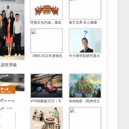
挖掘文化内涵，激发
食艺无界 匠心飨宴
《IBM 2021年度报告
中大商学院研究显示
 巩固世界級
VV5销量破10万！车
动画电影《禹神传之