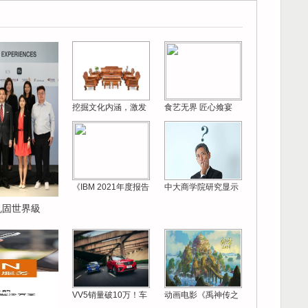
挖掘文化内涵，激发
食艺无界 匠心飨宴
《IBM 2021年度报告
中大商学院研究显示
 巩固世界級
VV5销量破10万！车
动画电影《禹神传之