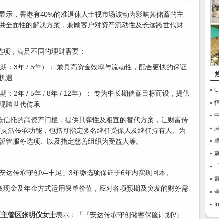
显示，香港有40%的准退休人士视市场波动为影响其储蓄的主
提供全面性的解决方案，兼顾客户对资产流动性及长远跨世代财
选项，满足不同的理财需要：
期：3年 / 5年）： 兼具高资金效率与流动性，配合更快的保证
机遇
：2年 / 5年 / 8年 / 12年）： 专为中长期储蓄目标而设，提供
现跨世代传承
族信托的高资产门槛，提供具弹性及相宜的替代方案，让财富传
有灵活传承功能，包括可指定多名继任受保人及继任持有人、为
暂管服务选项、以及指定慈善组织为受益人等。
卓
安达传承守创V‒丰足」3年缴选项保证于6年内实现回本。
取现金及年金方式运用保单价值，应对各项预期及突发的财务需
全
区主管区张明仪女士
表示：「『安达传承守创储蓄保险计划V』