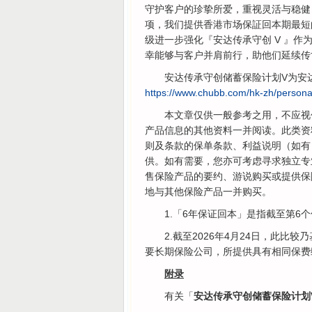
守护客户的珍挚所爱，重视灵活与稳健
项，我们提供香港市场保証回本期最短
级进一步强化『安达传承守创 V 』作
幸能够与客户并肩前行，助他们延续传
安达传承守创储蓄保险计划V为安
https://www.chubb.com/hk-zh/persona
本文章仅供一般参考之用，不应视
产品信息的其他资料一并阅读。此类资
则及条款的保单条款、利益说明（如有
供。如有需要，您亦可考虑寻求独立专
售保险产品的要约、游说购买或提供保
地与其他保险产品一并购买。
1.「6年保证回本」是指截至第
2.截至2026年4月24日，此
要长期保险公司，所提供具有相同保费
附录
有关「
安达传承守创储蓄保险计划