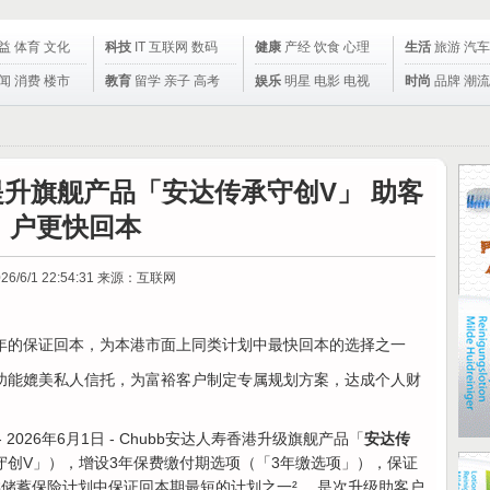
益
体育
文化
科技
IT
互联网
数码
健康
产经
饮食
心理
生活
旅游
汽车
闻
消费
楼市
教育
留学
亲子
高考
娱乐
明星
电影
电视
时尚
品牌
潮流
 提升旗舰产品「安达传承守创V」 助客
户更快回本
26/6/1 22:54:31
来源：互联网
年的保证回本，为本港市面上同类计划中最快回本的选择之一
功能媲美私人信托，为富裕客户制定专属规划方案，达成个人财
- 2026年6月1日 - Chubb安达人寿香港升级旗舰产品「
安达传
守创V」），增设3年保费缴付期选项（「3年缴选项」），保证
类储蓄保险计划中保证回本期最短的计划之一²。 是次升级助客户