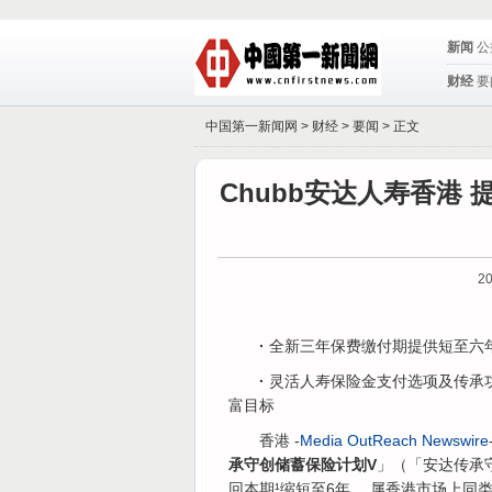
新闻
公
财经
要
中国第一新闻网 >
财经
>
要闻
> 正文
Chubb安达人寿香港
20
·
全新三年保费缴付期提供短至六
·
灵活人寿保险金支付选项及传承
富目标
香港 -
Media OutReach Newswire
承守创储蓄保险计划V
」（「安达传承
回本期¹缩短至6年， 属香港市场上同