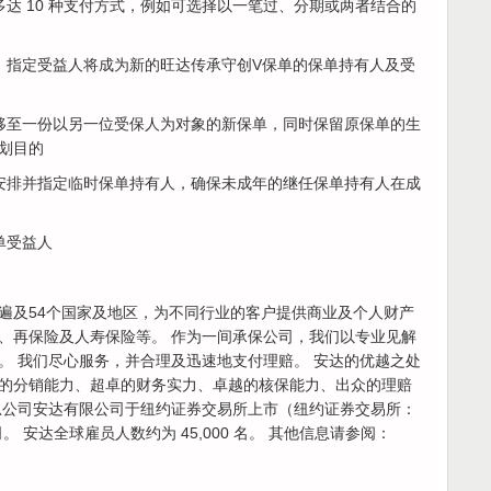
达 10 种支付方式，例如可选择以一笔过、分期或两者结合的
，指定受益人将成为新的旺达传承守创V保单的保单持有人及受
移至一份以另一位受保人为对象的新保单，同时保留原保单的生
划目的
安排并指定临时保单持有人，确保未成年的继任保单持有人在成
单受益人
遍及54个国家及地区，为不同行业的客户提供商业及个人财产
、再保险及人寿保险等。 作为一间承保公司，我们以专业见解
。 我们尽心服务，并合理及迅速地支付理赔。 安达的优越之处
的分销能力、超卓的财务实力、卓越的核保能力、出众的理赔
总公司安达有限公司于纽约证券交易所上市（纽约证券交易所：
。 安达全球雇员人数约为 45,000 名。 其他信息请参阅：