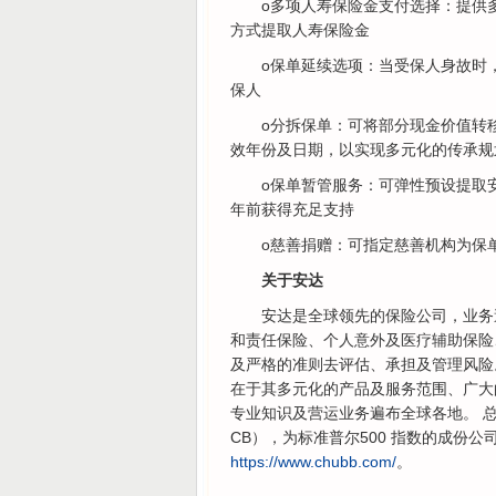
o多项人寿保险金支付选择：提供多
方式提取人寿保险金
o保单延续选项：当受保人身故时
保人
o分拆保单：可将部分现金价值转
效年份及日期，以实现多元化的传承规
o保单暂管服务：可弹性预设提取
年前获得充足支持
o慈善捐赠：可指定慈善机构为保
关于安达
安达是全球领先的保险公司，业务
和责任保险、个人意外及医疗辅助保险
及严格的准则去评估、承担及管理风险
在于其多元化的产品及服务范围、广大
专业知识及营运业务遍布全球各地。 
CB），为标准普尔500 指数的成份公司
https://www.chubb.com/
。