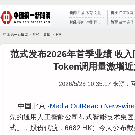
新闻
公益
体育
文化
科技
IT
互联网
财经
要闻
消费
楼市
教育
留学
亲子
中国第一新闻网 >
财经
>
要闻
> 正文
范式发布2026年首季业绩 收入
Token调用量激增
2026/5/23 10:35:17
来源：
中国北京 -
Media OutReach Newswire
先的通用人工智能公司范式智能技术集团
式」，股份代號：6682.HK）今天公布截至