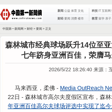
新闻
公益
体育
文化
科技
IT
互联网
财经
要闻
消费
楼市
教育
留学
亲子
中国第一新闻网 >
财经
>
要闻
> 正文
森林城市经典球场跃升14位至亚
七年跻身亚洲百佳，荣膺马
2026/5/22 18:26:40
来源：
马来西亚，柔佛 -
Media OutReach N
22日 - 森林城市高尔夫度假区宣布，森
年亚洲百佳高尔夫球场评选中
实现了
迄今