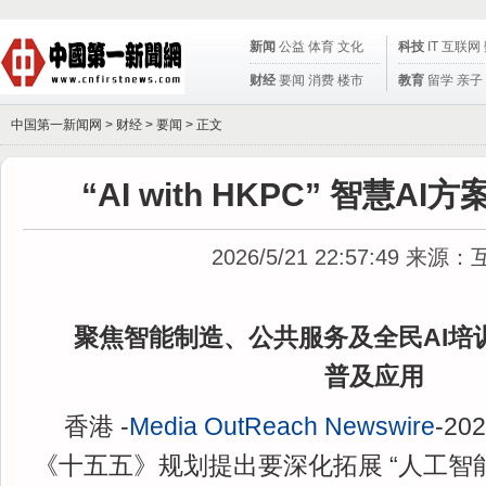
新闻
公益
体育
文化
科技
IT
互联网
财经
要闻
消费
楼市
教育
留学
亲子
中国第一新闻网 >
财经
>
要闻
> 正文
“AI with HKPC” 智慧A
2026/5/21 22:57:49
来源：
聚焦智能制造、公共服务及全民AI培训
普及应用
香港 -
Media OutReach Newswire
-20
《十五五》规划提出要深化拓展 “人工智能