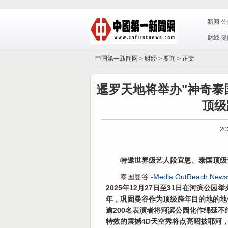
新闻
公
财经
要
中国第一新闻网 >
财经
>
要闻
> 正文
暹罗天地将举办"神奇泰国
顶级
20
特邀世界级艺人段宜恩、泰国顶级
泰国曼谷 -
Media OutReach News
2025年12月27日至31日在河滨公
年，巩固曼谷作为顶级跨年目的地的地
逾200名表演者将河滨公园化作绵延
特效的震撼4D天空秀将点亮昭披耶河