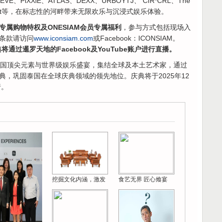
、4EVE、PiXXiE、ATLAS、DEXX、URBOYTJ、 CIR*CRL、The
l Sirisant等，在标志性的河畔带来无限欢乐与沉浸式娱乐体验。
属购物特权及ONESIAM会员专属福利
，参与方式包括现场入
条款请访问
www.iconsiam.com
或Facebook：ICONSIAM。
盛典将通过暹罗天地的Facebook及YouTube账户进行直播。
泰国顶尖元素与世界级娱乐盛宴，集结全球及本土艺术家，通过
，巩固泰国在全球庆典领域的领先地位。庆典将于2025年12
行。
挖掘文化内涵，激发
食艺无界 匠心飨宴