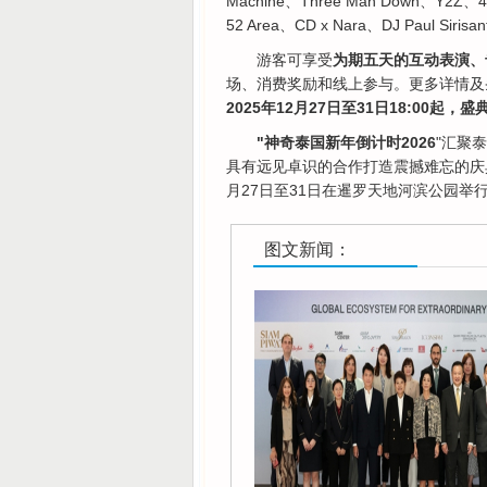
Machine、Three Man Down、Y2Z
52 Area、CD x Nara、DJ Pau
游客可享受
为期五天的互动表演、专
场、消费奖励和线上参与。更多详情及
2025年12月27日至31日18:00起，
"神奇泰国新年倒计时2026
"汇聚
具有远见卓识的合作打造震撼难忘的庆典
月27日至31日在暹罗天地河滨公园举
图文新闻：