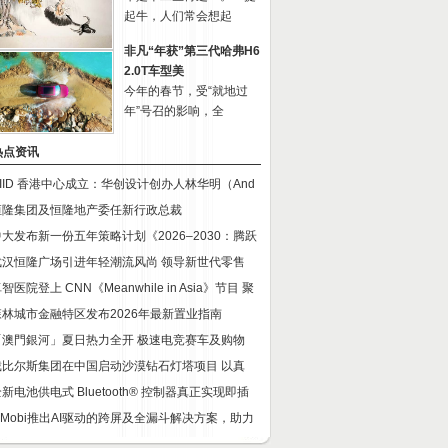
起牛，人们常会想起
非凡“年获”第三代哈弗H6
2.0T车型美
今年的春节，受“就地过
年”号召的影响，全
热点资讯
CIID 香港中心成立：华创设计创办人林华明（And
恒隆集团及恒隆地产委任新行政总裁
中大发布新一份五年策略计划《2026‒2030：腾跃
武汉恒隆广场引进年轻潮流风尚 领导新世代零售
智医院登上 CNN《Meanwhile in Asia》节目 聚
森林城市金融特区发布2026年最新置业指南
「澳門銀河」夏日热力全开 极速电竞赛车及购物
戴比尔斯集团在中国启动沙漠钻石灯塔项目 以真
新电池供电式 Bluetooth® 控制器真正实现即插
InMobi推出AI驱动的跨屏及全漏斗解决方案，助力