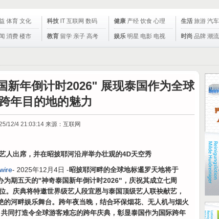
益
体育
文化
科技
IT
互联网
数码
健康
产经
饮食
心理
生活
旅游
汽车
闻
消费
楼市
教育
留学
亲子
高考
娱乐
明星
电影
电视
时尚
品牌
潮流
新年倒计时2026" 展现泰国作为全球
跨年目的地的魅力
25/12/4 21:03:14
来源：互联网
艺人出席，并在昭披耶河沿岸举办壮观的4D天空秀
wire
- 2025年12月4日 -
昭披耶河畔的全球地标暹罗天地将于
园举办为期五天的"神奇泰国新年倒计时2026"，庆祝其成立七周
位。庆典将特邀世界级艺人段宜恩与泰国顶级艺人联袂献艺，
不绝的河畔娱乐舞台。跨年夜当晚，结合环保烟花、无人机与烟火
，共同打造令全球游客难忘的跨年庆典，彰显泰国作为国际跨年