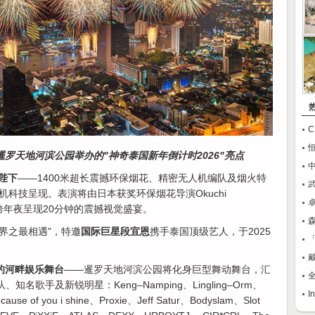
日于暹罗天地河滨公园举办的"神奇泰国新年倒计时2026"亮点
后陛下
——1400米超长震撼环保烟花、精密无人机编队及烟火特
科技呈现。表演将由日本获奖环保烟花导演Okuchi
卓
31日跨年夜呈现20分钟的震撼视觉盛宴。
界之最相遇"，特邀
国际巨星段宜恩
携手泰国顶级艺人，于2025
。
的河畔娱乐舞台
——暹罗天地河滨公园将化身巨型舞动舞台，汇
全
名歌手及新锐明星：Keng–Namping、Lingling–Orm、
ause of you i shine、Proxie、Jeff Satur、Bodyslam、Slot