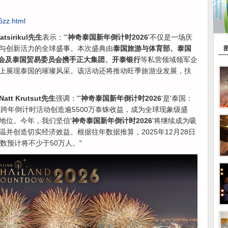
6zz.html
sirikul先生
表示："'
神奇泰国新年倒计时2026
'不仅是一场庆
与创新活力的全球盛事。本次盛典由
泰国旅游与体育部、泰国
商会及泰国贸易委员会携手正大集团、开泰银行
等私营领域领军企
上展现泰国的璀璨风采。该活动还将推动旺季旅游业发展，扶
 Krutsut先生
强调："'
神奇泰国新年倒计时2026
'是'泰国：
跨年倒计时活动创造逾5500万泰铢收益，成为全球现象级盛
地位。今年，我们坚信'
神奇泰国新年倒计时2026
'将继续成为吸
并创造切实经济效益。根据往年数据推算，2025年12月28日
数预计将不少于50万人。"