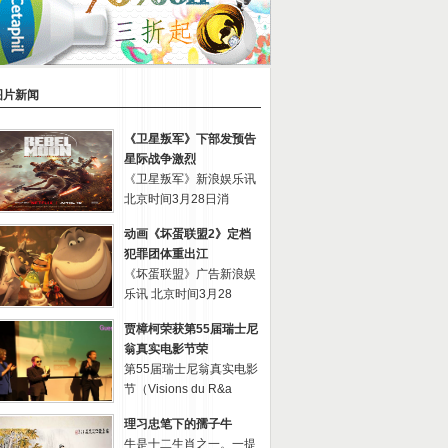
图片新闻
《卫星叛军》下部发预告
星际战争激烈
《卫星叛军》新浪娱乐讯
北京时间3月28日消
动画《坏蛋联盟2》定档
犯罪团体重出江
《坏蛋联盟》广告新浪娱
乐讯 北京时间3月28
贾樟柯荣获第55届瑞士尼
翁真实电影节荣
第55届瑞士尼翁真实电影
节（Visions du R&a
理习忠笔下的孺子牛
牛是十二生肖之一。一提