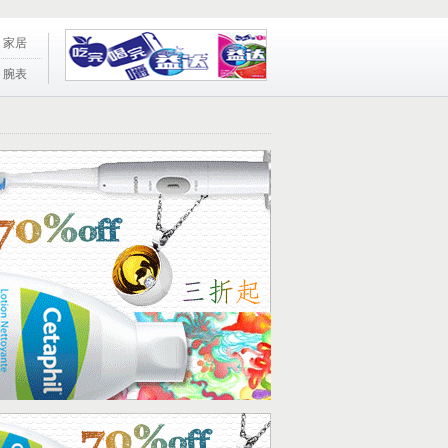
家居
腕表