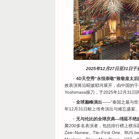
2025年12月27日至31
· 4D天空秀"永恒崇敬"致敬皇太
效表演将沿昭披耶河展开，由中国的千机
Yoshimasa操刀，于2025年12月
· 全球巅峰演出
——"泰国之最与世
年12月31日献上传奇演出与难忘盛宴
· 无与伦比的全球庆典—绵延不绝
聚200多名表演者，包括排行榜上榜乐队、知
Zee–Nunew、Tle–First
-
One、BUS bec