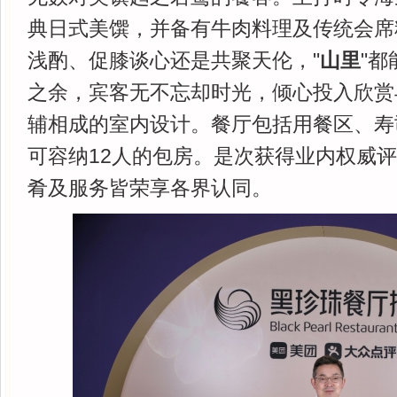
典日式美馔，并备有牛肉料理及传统会席
浅酌、促膝谈心还是共聚天伦，"
山里
"
之余，宾客无不忘却时光，倾心投入欣赏
辅相成的室内设计。餐厅包括用餐区、寿
可容纳12人的包房。是次获得业内权威评
肴及服务皆荣享各界认同。