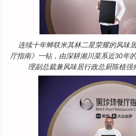
连续十年蝉联米其林二星荣耀的风味
厅指南》一钻，由深耕湘川菜系近30年
理副总裁兼风味居行政总厨陈植强