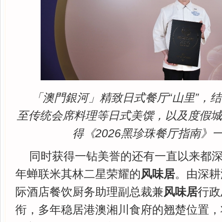
「澳門銀河」精致日式餐厅“山里”，
至传统会席料理等日式美馔，以及度假
得《2026黑珍珠餐厅指南》
同时获得一钻美誉的还有一直以来都
年蝉联米其林二星荣耀的
风味居
。由深耕
际酒店餐饮厨务助理副总裁兼
风味居
行政
衔，多年稳居港澳湘川食府的翘楚位置，