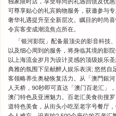
独家限时店，享受尊尚的礼遇回馈及优惠购
可尊享贴心的礼宾购物服务，获邀参与专
奢华礼遇提升至全新层次。瞩目的时尚喜
令宾客变成潮流焦点所在。
「银河影院」配备最顶尖的影音科技
以及细心周到的服务，将身临其境的影院
以上海流金岁月为设计灵感的顶级娱乐圣
典雅的氛围下呈献醉人娱乐表演; 悠然自
客领略养生奥秘恢复活力。从「澳門銀河
人天桥，90秒即可直达「澳门百老汇」
澳门特色及亚洲魅力。百老汇美食街搜罗
道特色美食，从街头小吃至老字号餐厅，
令人难忘。设有约2,500个座位的百老