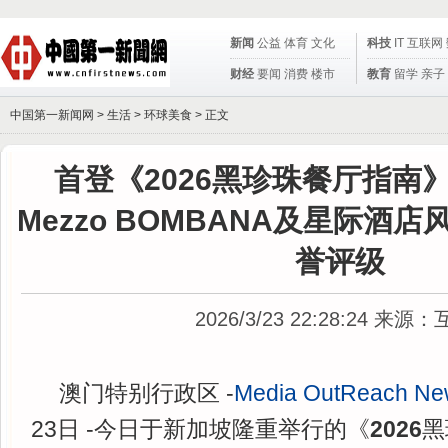
新闻
公益
体育
文化
科技
IT
互联网
财经
要闻
消费
楼市
教育
留学
亲子
中国第一新闻网 >
生活
>
环球美食
> 正文
首登《2026黑珍珠餐厅指南》 与
Mezzo BOMBANA及星际酒
誉评级
2026/3/23 22:28:24
来源：
澳门特别行政区 -
Media OutReach Ne
23日 -今日于新加坡隆重举行的《
2026
黑