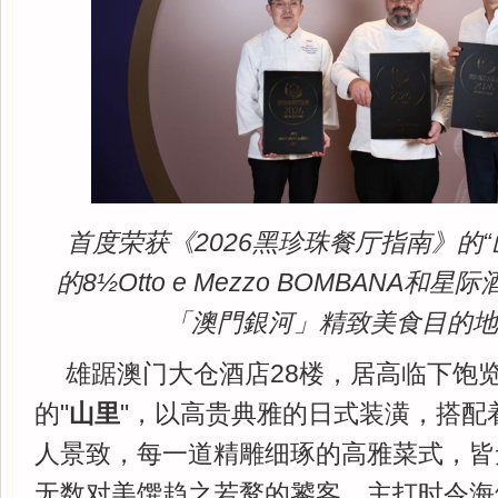
首度荣获《2026黑珍珠餐厅指南》的
的8
½
Otto e Mezzo BOMBANA
「澳門銀河」精致美食目的
雄踞澳门大仓酒店28楼，居高临下饱
的"
山里
"，以高贵典雅的日式装潢，搭配
人景致，每一道精雕细琢的高雅菜式，皆
无数对美馔趋之若鹜的饕客。主打时令海