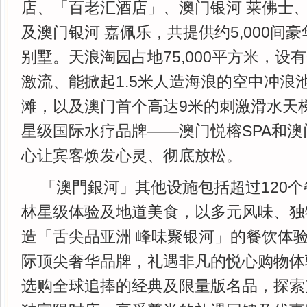
店、「百老汇酒店」、澳门银河 莱佛士
及澳门银河 嘉佩乐，共提供约5,000间
别墅。天浪淘园占地75,000平方米，设
激流、能掀起1.5米人造海浪的空中冲浪池
滩，以及澳门首个高达9米的刺激滑水天
星级国际水疗品牌——澳门悦榕SPA和
心让宾客焕发心灵、彻底放松。
「澳門銀河」其他设施包括超过120
林星级体验及地道美食，以多元风味、独
造「舌尖品亚洲 峰味聚银河」的餐饮体
际顶尖奢华品牌，礼遇非凡的悦心购物体
选购全球追捧的经典及限量版名品，探索