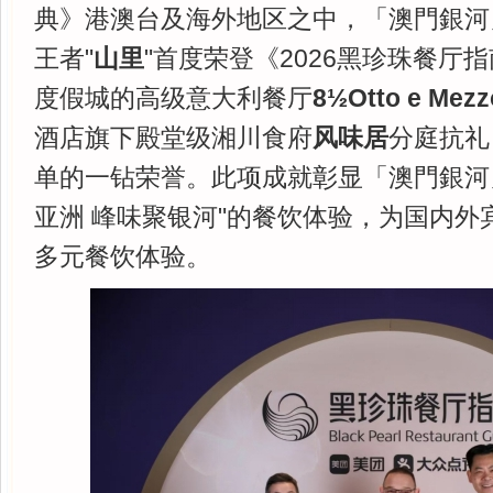
典》港澳台及海外地区之中，「澳門銀河
王者"
山里
"首度荣登《2026黑珍珠餐厅
度假城的高级意大利餐厅
8
½
Otto e Me
酒店旗下殿堂级湘川食府
风味居
分庭抗礼
单的一钻荣誉。此项成就彰显「澳門銀河
亚洲 峰味聚银河"的餐饮体验，为国内外
多元餐饮体验。